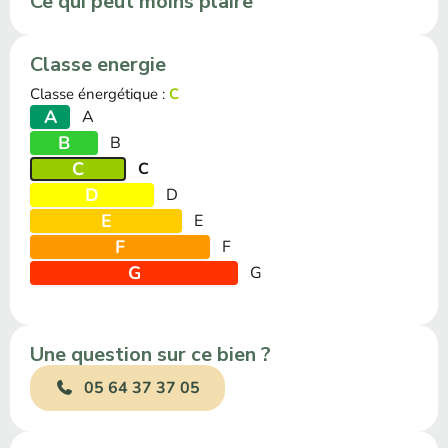
Ce qui peut moins plaire
Classe energie
Classe énergétique :
C
A
A
B
B
C
C
D
D
E
E
F
F
G
G
Une question sur ce bien ?
05 64 37 37 05