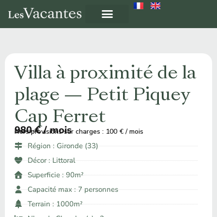
Villa à proximité de la
plage — Petit Piquey
Cap Ferret
980 € / mois
Hors provisions sur charges : 100 € / mois
À partir de ​
Région :
Gironde (33)
Décor :
Littoral
Superficie : 90m²
Capacité max : 7 personnes
Terrain : 1000m²