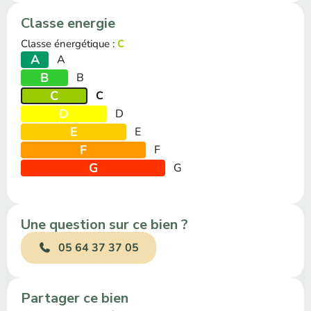
Classe energie
Classe énergétique :
C
A
A
B
B
C
C
D
D
E
E
F
F
G
G
Une question sur ce bien ?
05 64 37 37 05
Partager ce bien