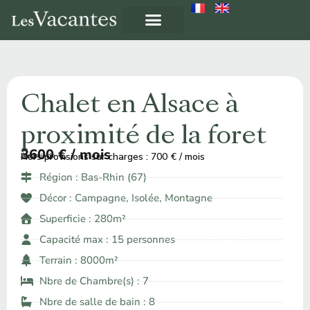
Chalet en Alsace à
proximité de la foret
3600 € / mois
Hors provisions sur charges : 700 € / mois
À partir de ​
Région :
Bas-Rhin (67)
Décor :
Campagne
,
Isolée
,
Montagne
Superficie : 280m²
Capacité max : 15 personnes
Terrain : 8000m²
Nbre de Chambre(s) : 7
Nbre de salle de bain : 8