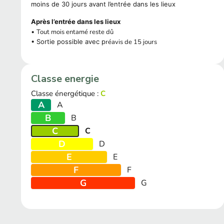
moins de 30 jours avant l’entrée dans les lieux
Après l’entrée dans les lieux
•
Tout mois entamé reste dû
• Sortie possible avec p
réavis de 15 jours
Classe energie
Classe énergétique :
C
A
A
B
B
C
C
D
D
E
E
F
F
G
G