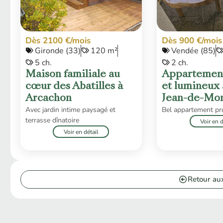
Dès 2100 €/mois
Dès 900 €/mois
Gironde (33)
120 m²
Vendée (85)
5 ch.
2 ch.
Maison familiale au
Appartemen
cœur des Abatilles à
et lumineux 
Arcachon
Jean-de-Mo
Avec jardin intime paysagé et
Bel appartement pr
terrasse dînatoire
Voir en d
Voir en détail
Retour aux