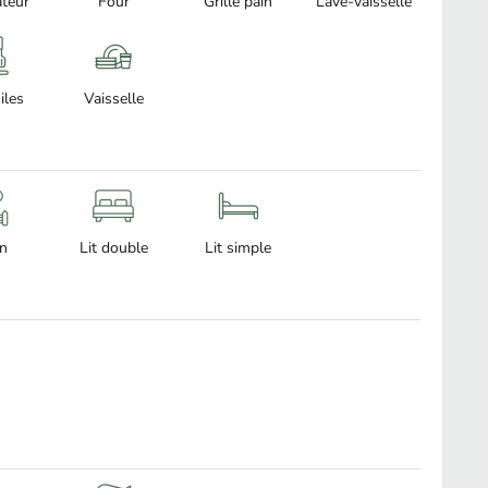
teur
Four
Grille pain
Lave-vaisselle
iles
Vaisselle
in
Lit double
Lit simple