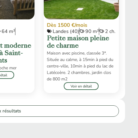
Dès 1500 €/mois
64 m²
Landes (40)
90 m²
2 ch.
Petite maison pleine
t moderne
de charme
Maison avec piscine, classée 3*.
à Saint-
Située au calme, à 15min à pied du
nts
centre-ville, 10min à pied du lac de
oche mer
Latécoère. 2 chambres, jardin clos
étail
de 800 m2
Voir en détail
 résultats