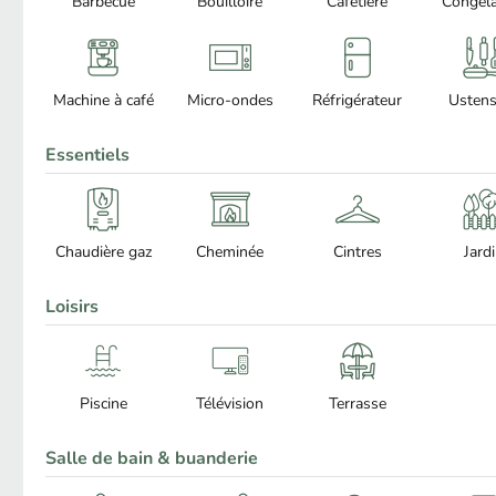
Barbecue
Bouilloire
Cafetière
Congéla
Machine à café
Micro-ondes
Réfrigérateur
Ustens
Essentiels
Chaudière gaz
Cheminée
Cintres
Jard
Loisirs
Piscine
Télévision
Terrasse
Salle de bain & buanderie