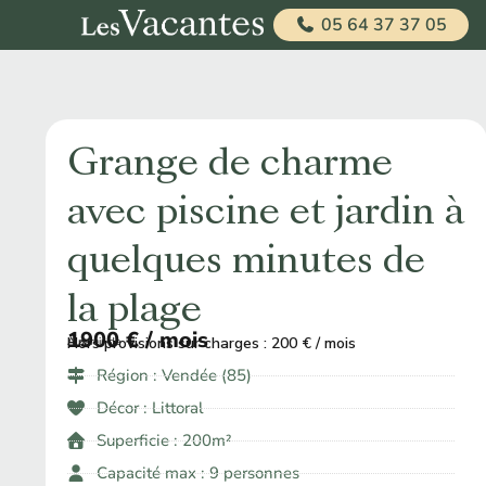
05 64 37 37 05
Grange de charme
avec piscine et jardin à
quelques minutes de
la plage
1900 € / mois
Hors provisions sur charges : 200 € / mois
À partir de ​
Région :
Vendée (85)
Décor :
Littoral
Superficie : 200m²
Capacité max : 9 personnes