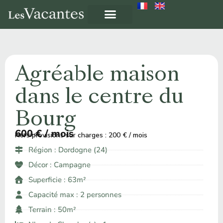
Agréable maison
dans le centre du
Bourg
600 € / mois
Hors provisions sur charges : 200 € / mois
À partir de ​
Région :
Dordogne (24)
Décor :
Campagne
Superficie : 63m²
Capacité max : 2 personnes
Terrain : 50m²