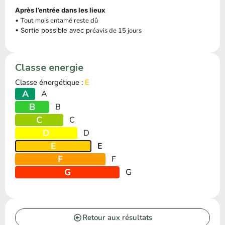
Après l’entrée dans les lieux
•
Tout mois entamé reste dû
• Sortie possible avec p
réavis de 15 jours
Classe energie
Classe énergétique :
E
A
A
B
B
C
C
D
D
E
E
F
F
G
G
Retour aux résultats