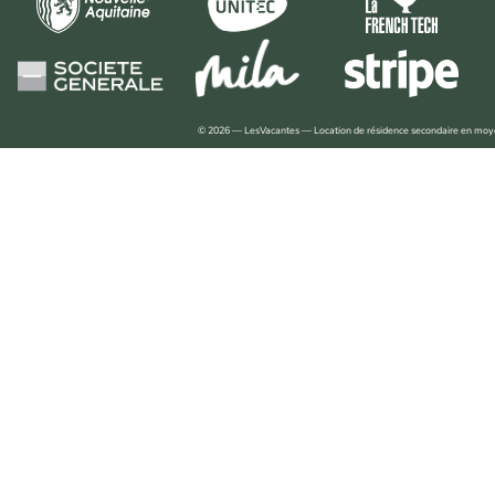
© 2026 — LesVacantes — Location de résidence secondaire en mo