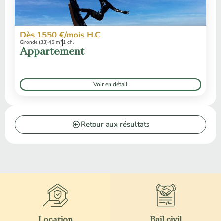
Dès 1550 €/mois H.C
Gironde (33)
45 m²
1 ch.
Appartement
Voir en détail
Retour aux résultats
Location
Bail civil