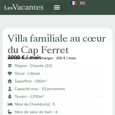
Villa familiale au cœur
du Cap Ferret
2000 € / mois
Hors provisions sur charges : 200 € / mois
À partir de ​
Région :
Gironde (33)
Décor :
Littoral
Superficie : 180m²
Capacité max : 10 personnes
Terrain : 1200m²
Nbre de Chambre(s) : 5
Nbre de salle de bain : 4