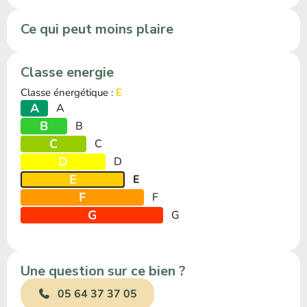
Ce qui peut moins plaire
Classe energie
Classe énergétique :
E
A
A
B
B
C
C
D
D
E
E
F
F
G
G
Une question sur ce bien ?
05 64 37 37 05