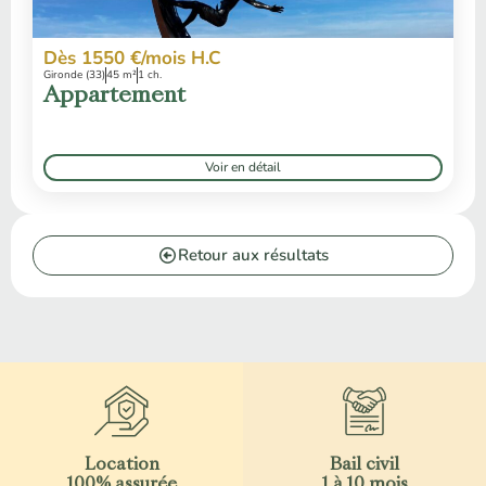
Dès 1550 €/mois H.C
Gironde (33)
45 m²
1 ch.
Appartement
Voir en détail
Retour aux résultats
Location
Bail civil
100% assurée
1 à 10 mois