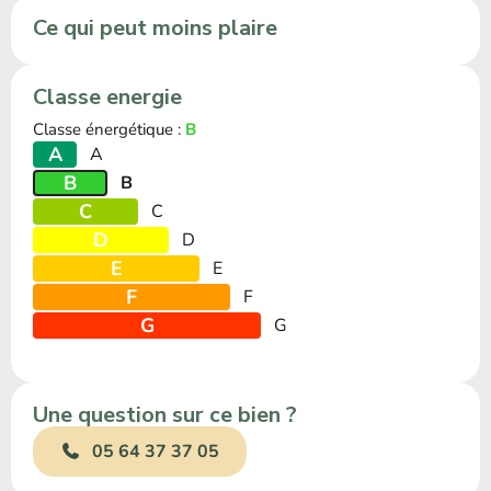
Ce qui peut moins plaire
Classe energie
Classe énergétique :
B
A
A
B
B
C
C
D
D
E
E
F
F
G
G
Une question sur ce bien ?
05 64 37 37 05