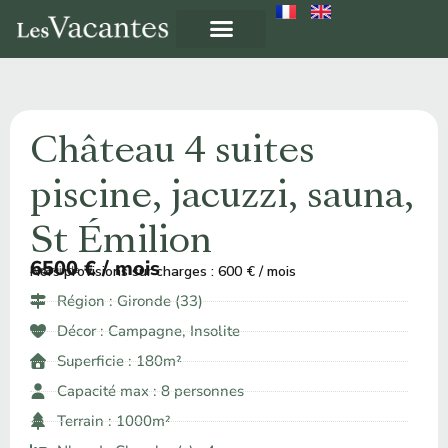
Château 4 suites
piscine, jacuzzi, sauna,
St Émilion
6500 € / mois
Hors provisions sur charges : 600 € / mois
À partir de ​
Région :
Gironde (33)
Décor :
Campagne
,
Insolite
Superficie : 180m²
Capacité max : 8 personnes
Terrain : 1000m²